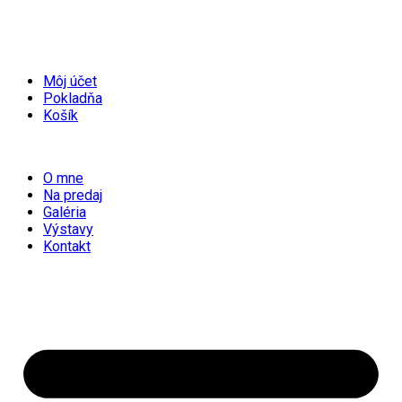
Môj účet
Pokladňa
Košík
O mne
Na predaj
Galéria
Výstavy
Kontakt