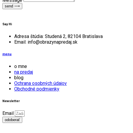
Message
send ⟶
Say Hi
Adresa štúdia: Studená 2, 82104 Bratislava
Email: info@obrazynapredaj.sk
menu
o mne
na predaj
blog
Ochrana osobných údajov
Obchodné podmienky
Newsletter
Email
odoberať