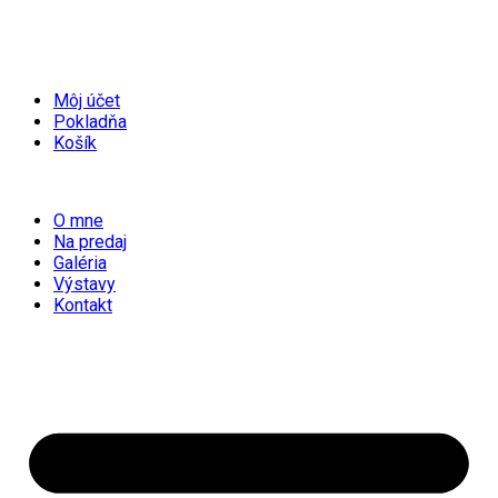
Môj účet
Pokladňa
Košík
O mne
Na predaj
Galéria
Výstavy
Kontakt